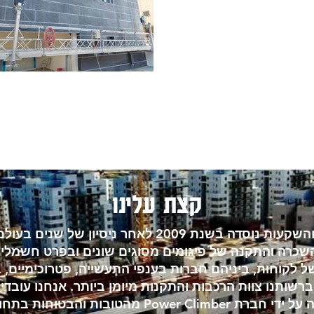
קצת עלינו
חברת נ.מ ביצוע והשקעות נוסדה בשנת 2009 לאחר ניסיו
שכרה והתקנה של פיגומים מסוגים שונים ובפרט חשמליים 
לקוחות, ביניהם חברות בענפי התעשייה, פטרוכימיים, בנ
רשותנו צוות הרכבות והתקנות מיומן ביותר. אנחנו עובדי
המיוצרים באירופה על ידי חברת Power Climber מהטובו