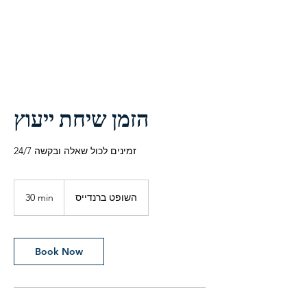
נ.מ ביצוע והשקעות בע"מ
הזמן שיחת ייעוץ
זמינים לכול שאלה ובקשה 24/7
השופט ברנדייס
3
30 min
0
m
i
n
Book Now